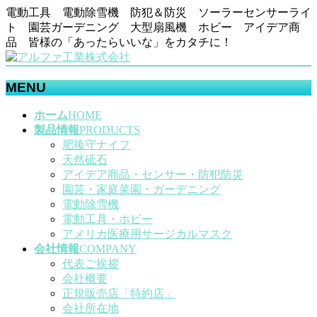
電動工具 電動除雪機 防犯＆防災 ソーラーセンサーライ
ト 園芸ガーデニング 大型扇風機 ホビー アイデア商
品 皆様の「あったらいいな」をカタチに！
MENU
メ
ホーム
HOME
ニ
製品情報
PRODUCTS
ュ
肥後守ナイフ
ー
天然砥石
を
アイデア商品・センサー・防犯防災
飛
園芸・家庭菜園・ガーデニング
ば
電動除雪機
す
電動工具・ホビー
アメリカ医療用サージカルマスク
会社情報
COMPANY
代表ご挨拶
会社概要
正規販売店「特約店」
会社所在地