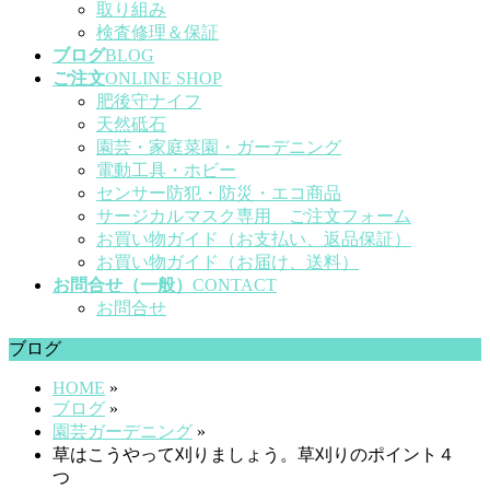
取り組み
検査修理＆保証
ブログ
BLOG
ご注文
ONLINE SHOP
肥後守ナイフ
天然砥石
園芸・家庭菜園・ガーデニング
電動工具・ホビー
センサー防犯・防災・エコ商品
サージカルマスク専用 ご注文フォーム
お買い物ガイド（お支払い、返品保証）
お買い物ガイド（お届け、送料）
お問合せ（一般）
CONTACT
お問合せ
ブログ
HOME
»
ブログ
»
園芸ガーデニング
»
草はこうやって刈りましょう。草刈りのポイント４
つ