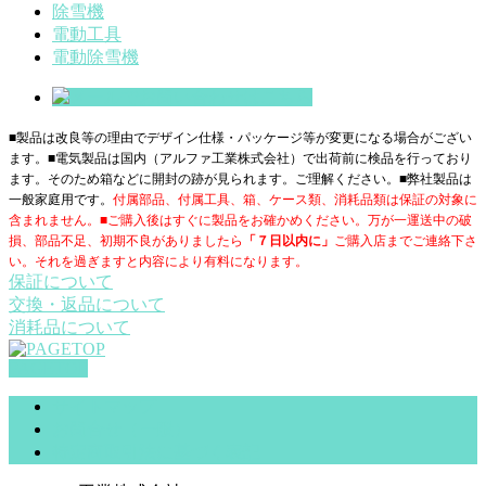
除雪機
電動工具
電動除雪機
■製品は改良等の理由でデザイン仕様・パッケージ等が変更になる場合がござい
ます。■電気製品は国内（アルファ工業株式会社）で出荷前に検品を行っており
ます。そのため箱などに開封の跡が見られます。ご理解ください。■
弊社製品は
一般家庭用です。
付属部品、付属工具、箱、ケース類、消耗品類は保証の対象に
含まれません。■ご購入後はすぐに製品をお確かめください。万が一運送中の破
損、部品不足、初期不良がありましたら
「７日以内に」
ご購入店までご連絡下さ
い。それを過ぎますと内容により有料になります。
保証について
交換・返品について
消耗品について
PAGETOP
サイトマップ
お問合せ（一般）
特定商取引法に基づく表記