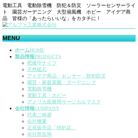
電動工具 電動除雪機 防犯＆防災 ソーラーセンサーライ
ト 園芸ガーデニング 大型扇風機 ホビー アイデア商
品 皆様の「あったらいいな」をカタチに！
MENU
メ
ホーム
HOME
ニ
製品情報
PRODUCTS
ュ
肥後守ナイフ
ー
天然砥石
を
アイデア商品・センサー・防犯防災
飛
園芸・家庭菜園・ガーデニング
ば
電動除雪機
す
電動工具・ホビー
アメリカ医療用サージカルマスク
会社情報
COMPANY
代表ご挨拶
会社概要
正規販売店「特約店」
会社所在地