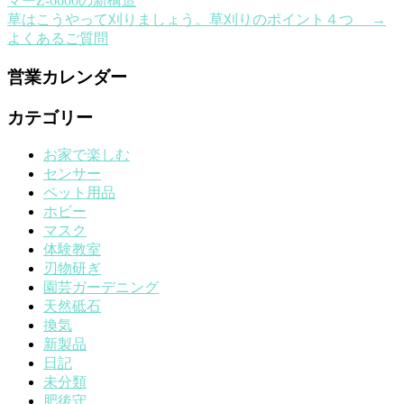
マーZ-6600の新構造
草はこうやって刈りましょう。草刈りのポイント４つ
→
よくあるご質問
営業カレンダー
カテゴリー
お家で楽しむ
センサー
ペット用品
ホビー
マスク
体験教室
刃物研ぎ
園芸ガーデニング
天然砥石
換気
新製品
日記
未分類
肥後守