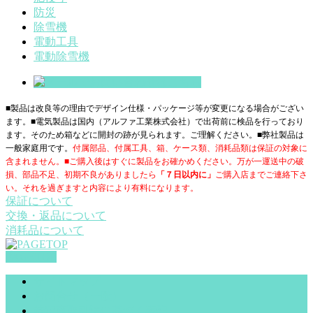
防災
除雪機
電動工具
電動除雪機
■製品は改良等の理由でデザイン仕様・パッケージ等が変更になる場合がござい
ます。■電気製品は国内（アルファ工業株式会社）で出荷前に検品を行っており
ます。そのため箱などに開封の跡が見られます。ご理解ください。■
弊社製品は
一般家庭用です。
付属部品、付属工具、箱、ケース類、消耗品類は保証の対象に
含まれません。■ご購入後はすぐに製品をお確かめください。万が一運送中の破
損、部品不足、初期不良がありましたら
「７日以内に」
ご購入店までご連絡下さ
い。それを過ぎますと内容により有料になります。
保証について
交換・返品について
消耗品について
PAGETOP
サイトマップ
お問合せ（一般）
特定商取引法に基づく表記