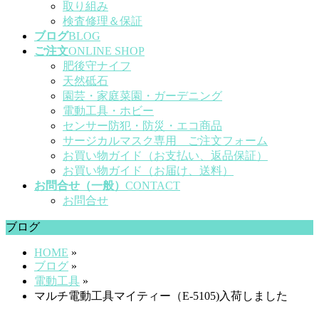
取り組み
検査修理＆保証
ブログ
BLOG
ご注文
ONLINE SHOP
肥後守ナイフ
天然砥石
園芸・家庭菜園・ガーデニング
電動工具・ホビー
センサー防犯・防災・エコ商品
サージカルマスク専用 ご注文フォーム
お買い物ガイド（お支払い、返品保証）
お買い物ガイド（お届け、送料）
お問合せ（一般）
CONTACT
お問合せ
ブログ
HOME
»
ブログ
»
電動工具
»
マルチ電動工具マイティー（E-5105)入荷しました