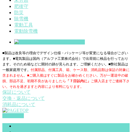
未分類
肥後守
防災
除雪機
電動工具
電動除雪機
■製品は改良等の理由でデザイン仕様・パッケージ等が変更になる場合がござい
ます。■電気製品は国内（アルファ工業株式会社）で出荷前に検品を行っており
ます。そのため箱などに開封の跡が見られます。ご理解ください。■
弊社製品は
一般家庭用です。
付属部品、付属工具、箱、ケース類、消耗品類は保証の対象に
含まれません。■ご購入後はすぐに製品をお確かめください。万が一運送中の破
損、部品不足、初期不良がありましたら
「７日以内に」
ご購入店までご連絡下さ
い。それを過ぎますと内容により有料になります。
保証について
交換・返品について
消耗品について
PAGETOP
サイトマップ