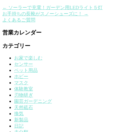
←
ソーラーで充電！ガーデン用LEDライト５灯
お手持ちの長靴がスノーシューズに！
→
よくあるご質問
営業カレンダー
カテゴリー
お家で楽しむ
センサー
ペット用品
ホビー
マスク
体験教室
刃物研ぎ
園芸ガーデニング
天然砥石
換気
新製品
日記