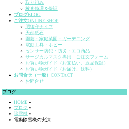
取り組み
検査修理＆保証
ブログ
BLOG
ご注文
ONLINE SHOP
肥後守ナイフ
天然砥石
園芸・家庭菜園・ガーデニング
電動工具・ホビー
センサー防犯・防災・エコ商品
サージカルマスク専用 ご注文フォーム
お買い物ガイド（お支払い、返品保証）
お買い物ガイド（お届け、送料）
お問合せ（一般）
CONTACT
お問合せ
ブログ
HOME
»
ブログ
»
除雪機
»
電動除雪機の実演！