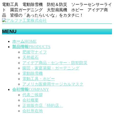
電動工具 電動除雪機 防犯＆防災 ソーラーセンサーライ
ト 園芸ガーデニング 大型扇風機 ホビー アイデア商
品 皆様の「あったらいいな」をカタチに！
MENU
メ
ホーム
HOME
ニ
製品情報
PRODUCTS
ュ
肥後守ナイフ
ー
天然砥石
を
アイデア商品・センサー・防犯防災
飛
園芸・家庭菜園・ガーデニング
ば
電動除雪機
す
電動工具・ホビー
アメリカ医療用サージカルマスク
会社情報
COMPANY
代表ご挨拶
会社概要
正規販売店「特約店」
会社所在地