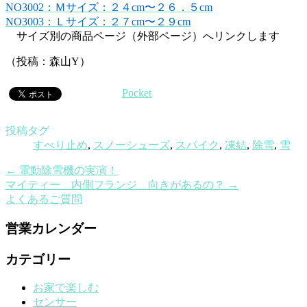
NO3002：Ｍサイズ：２４cm〜２６．５cm
NO3003：Ｌサイズ：２７cm〜２９cm
サイズ別の商品ページ（外部ページ）へリンクします
（投稿：森山Y）
Pocket
投稿タグ
すべり止め
,
スノーシューズ
,
スパイク
,
凍結
,
除雪
,
雪
←
電動除雪機の実演！
マイティー 内側フランジ 向きがあるの？
→
よくあるご質問
営業カレンダー
カテゴリー
お家で楽しむ
センサー