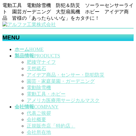
電動工具 電動除雪機 防犯＆防災 ソーラーセンサーライ
ト 園芸ガーデニング 大型扇風機 ホビー アイデア商
品 皆様の「あったらいいな」をカタチに！
MENU
メ
ホーム
HOME
ニ
製品情報
PRODUCTS
ュ
肥後守ナイフ
ー
天然砥石
を
アイデア商品・センサー・防犯防災
飛
園芸・家庭菜園・ガーデニング
ば
電動除雪機
す
電動工具・ホビー
アメリカ医療用サージカルマスク
会社情報
COMPANY
代表ご挨拶
会社概要
正規販売店「特約店」
会社所在地