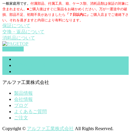
一般家庭用です。
付属部品、付属工具、箱、ケース類、消耗品類は保証の対象に
含まれません。■ご購入後はすぐに製品をお確かめください。万が一運送中の破
損、部品不足、初期不良がありましたら
「７日以内に」
ご購入店までご連絡下さ
い。それを過ぎますと内容により有料になります。
保証について
交換・返品について
消耗品について
PAGETOP
サイトマップ
お問合せ（一般）
特定商取引法に基づく表記
アルファ工業株式会社
製品情報
会社情報
ブログ
よくあるご質問
ご注文
Copyright ©
アルファ工業株式会社
All Rights Reserved.