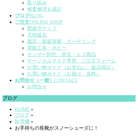
取り組み
検査修理＆保証
ブログ
BLOG
ご注文
ONLINE SHOP
肥後守ナイフ
天然砥石
園芸・家庭菜園・ガーデニング
電動工具・ホビー
センサー防犯・防災・エコ商品
サージカルマスク専用 ご注文フォーム
お買い物ガイド（お支払い、返品保証）
お買い物ガイド（お届け、送料）
お問合せ（一般）
CONTACT
お問合せ
ブログ
HOME
»
ブログ
»
除雪機
»
お手持ちの長靴がスノーシューズに！