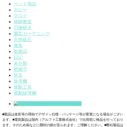
ペット用品
ホビー
マスク
体験教室
刃物研ぎ
園芸ガーデニング
天然砥石
換気
新製品
日記
未分類
肥後守
防災
除雪機
電動工具
電動除雪機
■製品は改良等の理由でデザイン仕様・パッケージ等が変更になる場合がござい
ます。■電気製品は国内（アルファ工業株式会社）で出荷前に検品を行っており
ます。そのため箱などに開封の跡が見られます。ご理解ください。■
弊社製品は