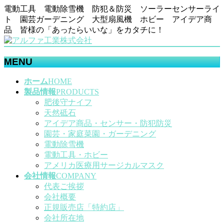
電動工具 電動除雪機 防犯＆防災 ソーラーセンサーライ
ト 園芸ガーデニング 大型扇風機 ホビー アイデア商
品 皆様の「あったらいいな」をカタチに！
MENU
メ
ホーム
HOME
ニ
製品情報
PRODUCTS
ュ
肥後守ナイフ
ー
天然砥石
を
アイデア商品・センサー・防犯防災
飛
園芸・家庭菜園・ガーデニング
ば
電動除雪機
す
電動工具・ホビー
アメリカ医療用サージカルマスク
会社情報
COMPANY
代表ご挨拶
会社概要
正規販売店「特約店」
会社所在地