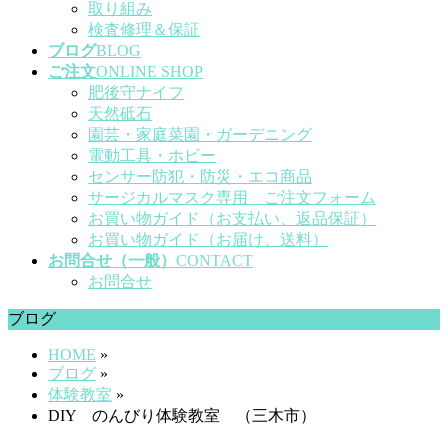
取り組み
検査修理＆保証
ブログ
BLOG
ご注文
ONLINE SHOP
肥後守ナイフ
天然砥石
園芸・家庭菜園・ガーデニング
電動工具・ホビー
センサー防犯・防災・エコ商品
サージカルマスク専用 ご注文フォーム
お買い物ガイド（お支払い、返品保証）
お買い物ガイド（お届け、送料）
お問合せ（一般）
CONTACT
お問合せ
ブログ
HOME
»
ブログ
»
体験教室
»
DIY のんびり体験教室 （三木市）