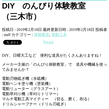
DIY のんびり体験教室
（三木市）
投稿日 : 2019年2月18日
最終更新日時 : 2019年2月18日
投稿者
:
staff
カテゴリー :
体験教室
,
電動工具
Pocket
DIY、日曜大工など 便利な道具がたくさんありますね！
メーカー主催の「のんびり体験教室」で 道具や機械を使っ
てみませんか？
電動刃物砥ぎ機（水砥機）
電動ペンキ塗り機（塗装機）
電動リューター（グラスアート）
電動草刈り機（草刈りトリマー）
マルチ電動工具マイティー （切る、磨く、削る）
ドリルシャープナー（ドリル刃砥ぎ）