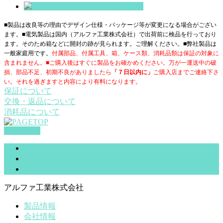
■製品は改良等の理由でデザイン仕様・パッケージ等が変更になる場合がござい
ます。■電気製品は国内（アルファ工業株式会社）で出荷前に検品を行っており
ます。そのため箱などに開封の跡が見られます。ご理解ください。■
弊社製品は
一般家庭用です。
付属部品、付属工具、箱、ケース類、消耗品類は保証の対象に
含まれません。■ご購入後はすぐに製品をお確かめください。万が一運送中の破
損、部品不足、初期不良がありましたら
「７日以内に」
ご購入店までご連絡下さ
い。それを過ぎますと内容により有料になります。
保証について
交換・返品について
消耗品について
PAGETOP
サイトマップ
お問合せ（一般）
特定商取引法に基づく表記
アルファ工業株式会社
製品情報
会社情報