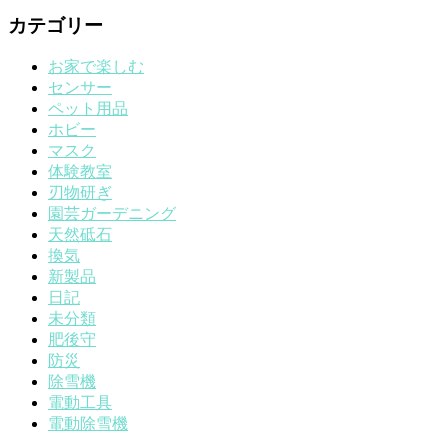
カテゴリー
お家で楽しむ
センサー
ペット用品
ホビー
マスク
体験教室
刃物研ぎ
園芸ガーデニング
天然砥石
換気
新製品
日記
未分類
肥後守
防災
除雪機
電動工具
電動除雪機