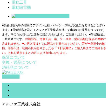
電動工具
電動除雪機
■製品は改良等の理由でデザイン仕様・パッケージ等が変更になる場合がござい
ます。■電気製品は国内（アルファ工業株式会社）で出荷前に検品を行っており
ます。そのため箱などに開封の跡が見られます。ご理解ください。■
弊社製品は
一般家庭用です。
付属部品、付属工具、箱、ケース類、消耗品類は保証の対象に
含まれません。■ご購入後はすぐに製品をお確かめください。万が一運送中の破
損、部品不足、初期不良がありましたら
「７日以内に」
ご購入店までご連絡下さ
い。それを過ぎますと内容により有料になります。
保証について
交換・返品について
消耗品について
PAGETOP
サイトマップ
お問合せ（一般）
特定商取引法に基づく表記
アルファ工業株式会社