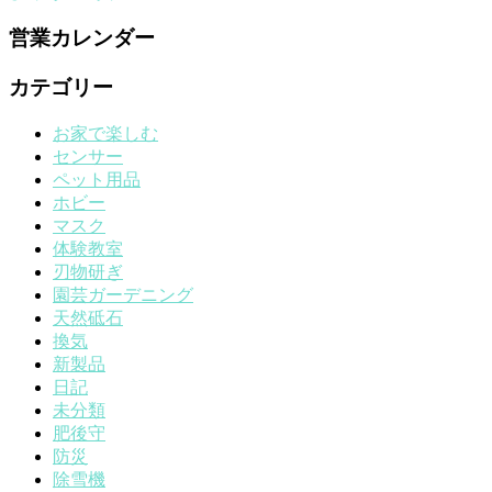
営業カレンダー
カテゴリー
お家で楽しむ
センサー
ペット用品
ホビー
マスク
体験教室
刃物研ぎ
園芸ガーデニング
天然砥石
換気
新製品
日記
未分類
肥後守
防災
除雪機