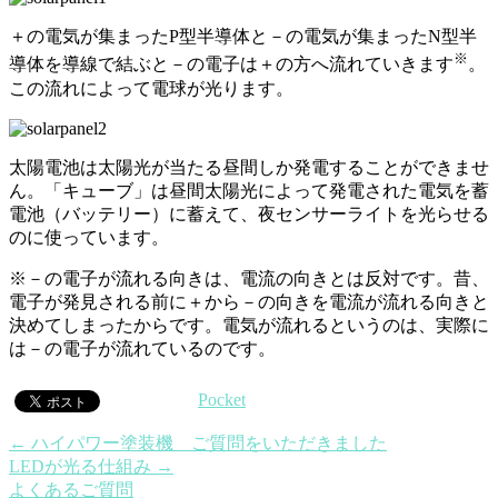
＋の電気が集まったP型半導体と－の電気が集まったN型半
※
導体を導線で結ぶと－の電子は＋の方へ流れていきます
。
この流れによって電球が光ります。
太陽電池は太陽光が当たる昼間しか発電することができませ
ん。「キューブ」は昼間太陽光によって発電された電気を蓄
電池（バッテリー）に蓄えて、夜センサーライトを光らせる
のに使っています。
※－の電子が流れる向きは、電流の向きとは反対です。昔、
電子が発見される前に＋から－の向きを電流が流れる向きと
決めてしまったからです。電気が流れるというのは、実際に
は－の電子が流れているのです。
Pocket
←
ハイパワー塗装機 ご質問をいただきました
LEDが光る仕組み
→
よくあるご質問