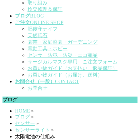
取り組み
検査修理＆保証
ブログ
BLOG
ご注文
ONLINE SHOP
肥後守ナイフ
天然砥石
園芸・家庭菜園・ガーデニング
電動工具・ホビー
センサー防犯・防災・エコ商品
サージカルマスク専用 ご注文フォーム
お買い物ガイド（お支払い、返品保証）
お買い物ガイド（お届け、送料）
お問合せ（一般）
CONTACT
お問合せ
ブログ
HOME
»
ブログ
»
センサー
»
センサーライト
»
太陽電池の仕組み