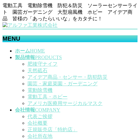
電動工具 電動除雪機 防犯＆防災 ソーラーセンサーライ
ト 園芸ガーデニング 大型扇風機 ホビー アイデア商
品 皆様の「あったらいいな」をカタチに！
MENU
メ
ホーム
HOME
ニ
製品情報
PRODUCTS
ュ
肥後守ナイフ
ー
天然砥石
を
アイデア商品・センサー・防犯防災
飛
園芸・家庭菜園・ガーデニング
ば
電動除雪機
す
電動工具・ホビー
アメリカ医療用サージカルマスク
会社情報
COMPANY
代表ご挨拶
会社概要
正規販売店「特約店」
会社所在地