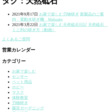
タグ : 天然砥石
2021年9月17日
お家で楽しむ
刃物研ぎ
新製品のご案
内 電動水研ぎ機 Makuake
2021年3月22日
お家で楽しむ
天然砥石
日記
天然砥石
ミニ判の研ぎ方（動画）
よくあるご質問
営業カレンダー
カテゴリー
お家で楽しむ
センサー
ペット用品
ホビー
マスク
体験教室
刃物研ぎ
園芸ガーデニング