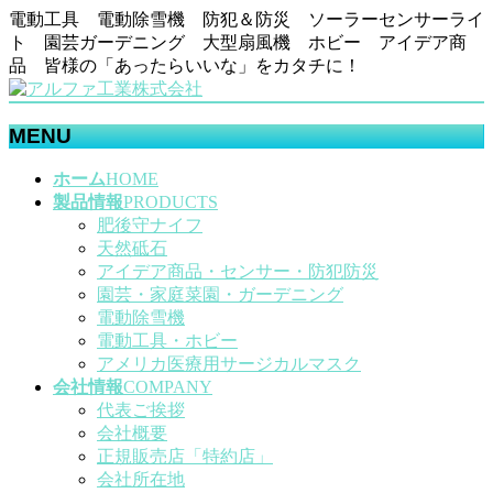
電動工具 電動除雪機 防犯＆防災 ソーラーセンサーライ
ト 園芸ガーデニング 大型扇風機 ホビー アイデア商
品 皆様の「あったらいいな」をカタチに！
MENU
メ
ホーム
HOME
ニ
製品情報
PRODUCTS
ュ
肥後守ナイフ
ー
天然砥石
を
アイデア商品・センサー・防犯防災
飛
園芸・家庭菜園・ガーデニング
ば
電動除雪機
す
電動工具・ホビー
アメリカ医療用サージカルマスク
会社情報
COMPANY
代表ご挨拶
会社概要
正規販売店「特約店」
会社所在地