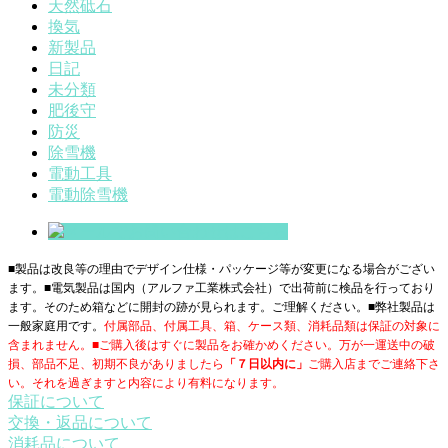
天然砥石
換気
新製品
日記
未分類
肥後守
防災
除雪機
電動工具
電動除雪機
■製品は改良等の理由でデザイン仕様・パッケージ等が変更になる場合がござい
ます。■電気製品は国内（アルファ工業株式会社）で出荷前に検品を行っており
ます。そのため箱などに開封の跡が見られます。ご理解ください。■
弊社製品は
一般家庭用です。
付属部品、付属工具、箱、ケース類、消耗品類は保証の対象に
含まれません。■ご購入後はすぐに製品をお確かめください。万が一運送中の破
損、部品不足、初期不良がありましたら
「７日以内に」
ご購入店までご連絡下さ
い。それを過ぎますと内容により有料になります。
保証について
交換・返品について
消耗品について