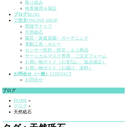
取り組み
検査修理＆保証
ブログ
BLOG
ご注文
ONLINE SHOP
肥後守ナイフ
天然砥石
園芸・家庭菜園・ガーデニング
電動工具・ホビー
センサー防犯・防災・エコ商品
サージカルマスク専用 ご注文フォーム
お買い物ガイド（お支払い、返品保証）
お買い物ガイド（お届け、送料）
お問合せ（一般）
CONTACT
お問合せ
ブログ
HOME
»
ブログ
»
天然砥石