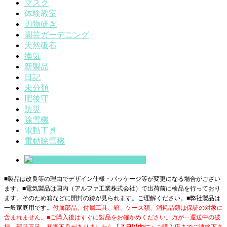
マスク
体験教室
刃物研ぎ
園芸ガーデニング
天然砥石
換気
新製品
日記
未分類
肥後守
防災
除雪機
電動工具
電動除雪機
■製品は改良等の理由でデザイン仕様・パッケージ等が変更になる場合がござい
ます。■電気製品は国内（アルファ工業株式会社）で出荷前に検品を行っており
ます。そのため箱などに開封の跡が見られます。ご理解ください。■
弊社製品は
一般家庭用です。
付属部品、付属工具、箱、ケース類、消耗品類は保証の対象に
含まれません。■ご購入後はすぐに製品をお確かめください。万が一運送中の破