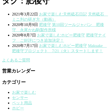
タグ : 肥後守
2021年3月22日
お家で楽しむ
天然砥石
日記
天然砥石
ミニ判の研ぎ方（動画）
2020年10月9日
肥後守
第10回ツールジャパン 肥後
守 永尾かね駒製作所様
2020年8月7日
お家で楽しむ
ホビー
肥後守
肥後守ナイ
フ ご好評につき追加決定！
2020年7月17日
お家で楽しむ
ホビー
肥後守
Makuake
肥後守プロジェクト 7/21（火）スタートします！
よくあるご質問
営業カレンダー
カテゴリー
お家で楽しむ
センサー
ペット用品
ホビー