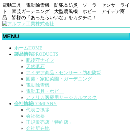
電動工具 電動除雪機 防犯＆防災 ソーラーセンサーライ
ト 園芸ガーデニング 大型扇風機 ホビー アイデア商
品 皆様の「あったらいいな」をカタチに！
MENU
メ
ホーム
HOME
ニ
製品情報
PRODUCTS
ュ
肥後守ナイフ
ー
天然砥石
を
アイデア商品・センサー・防犯防災
飛
園芸・家庭菜園・ガーデニング
ば
電動除雪機
す
電動工具・ホビー
アメリカ医療用サージカルマスク
会社情報
COMPANY
代表ご挨拶
会社概要
正規販売店「特約店」
会社所在地