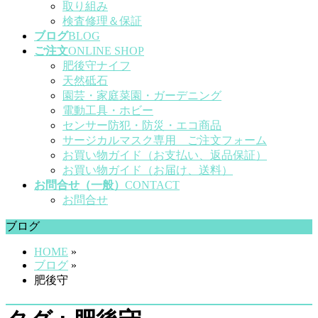
取り組み
検査修理＆保証
ブログ
BLOG
ご注文
ONLINE SHOP
肥後守ナイフ
天然砥石
園芸・家庭菜園・ガーデニング
電動工具・ホビー
センサー防犯・防災・エコ商品
サージカルマスク専用 ご注文フォーム
お買い物ガイド（お支払い、返品保証）
お買い物ガイド（お届け、送料）
お問合せ（一般）
CONTACT
お問合せ
ブログ
HOME
»
ブログ
»
肥後守