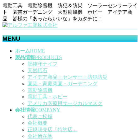
電動工具 電動除雪機 防犯＆防災 ソーラーセンサーライ
ト 園芸ガーデニング 大型扇風機 ホビー アイデア商
品 皆様の「あったらいいな」をカタチに！
MENU
メ
ホーム
HOME
ニ
製品情報
PRODUCTS
ュ
肥後守ナイフ
ー
天然砥石
を
アイデア商品・センサー・防犯防災
飛
園芸・家庭菜園・ガーデニング
ば
電動除雪機
す
電動工具・ホビー
アメリカ医療用サージカルマスク
会社情報
COMPANY
代表ご挨拶
会社概要
正規販売店「特約店」
会社所在地