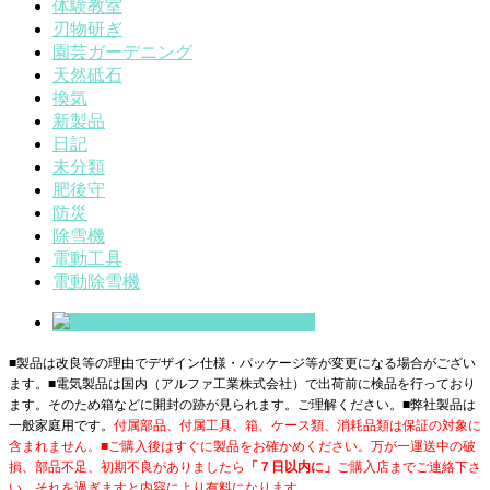
体験教室
刃物研ぎ
園芸ガーデニング
天然砥石
換気
新製品
日記
未分類
肥後守
防災
除雪機
電動工具
電動除雪機
■製品は改良等の理由でデザイン仕様・パッケージ等が変更になる場合がござい
ます。■電気製品は国内（アルファ工業株式会社）で出荷前に検品を行っており
ます。そのため箱などに開封の跡が見られます。ご理解ください。■
弊社製品は
一般家庭用です。
付属部品、付属工具、箱、ケース類、消耗品類は保証の対象に
含まれません。■ご購入後はすぐに製品をお確かめください。万が一運送中の破
損、部品不足、初期不良がありましたら
「７日以内に」
ご購入店までご連絡下さ
い。それを過ぎますと内容により有料になります。