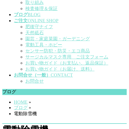
取り組み
検査修理＆保証
ブログ
BLOG
ご注文
ONLINE SHOP
肥後守ナイフ
天然砥石
園芸・家庭菜園・ガーデニング
電動工具・ホビー
センサー防犯・防災・エコ商品
サージカルマスク専用 ご注文フォーム
お買い物ガイド（お支払い、返品保証）
お買い物ガイド（お届け、送料）
お問合せ（一般）
CONTACT
お問合せ
ブログ
HOME
»
ブログ
»
電動除雪機