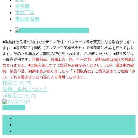
除雪機
電動工具
電動除雪機
■製品は改良等の理由でデザイン仕様・パッケージ等が変更になる場合がござい
ます。■電気製品は国内（アルファ工業株式会社）で出荷前に検品を行っており
ます。そのため箱などに開封の跡が見られます。ご理解ください。■
弊社製品は
一般家庭用です。
付属部品、付属工具、箱、ケース類、消耗品類は保証の対象に
含まれません。■ご購入後はすぐに製品をお確かめください。万が一運送中の破
損、部品不足、初期不良がありましたら
「７日以内に」
ご購入店までご連絡下さ
い。それを過ぎますと内容により有料になります。
保証について
交換・返品について
消耗品について
PAGETOP
サイトマップ
お問合せ（一般）
特定商取引法に基づく表記