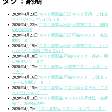
タグ : 納期
2020年4月23日
マスク
新製品
日記
マスク専用 ご注文
ページがシンプルになりました
2020年4月22日
マスク
新製品
日記
不織布マスク 国内
の販売実績
2020年4月21日
マスク
新製品
日記
不織布マスク 発送
開始しました
2020年4月19日
マスク
新製品
日記
不織布マスク いつ
になったら店頭で買えるの？
2020年4月18日
マスク
新製品
不織布マスク（厚め）明
日発送いたします！
2020年4月17日
マスク
新製品
不織布マスク 入荷しま
した！
2020年4月16日
マスク
新製品
不織布マスク ご注文フ
ォームを開設しました
2020年4月15日
マスク
新製品
マスクの入荷状況（ご注
文方法について）
2020年4月13日
マスク
新製品
マスクの入荷状況（生産
完了、海外輸送中）
2020年4月7日
マスク
新製品
マスク サンプル（２）