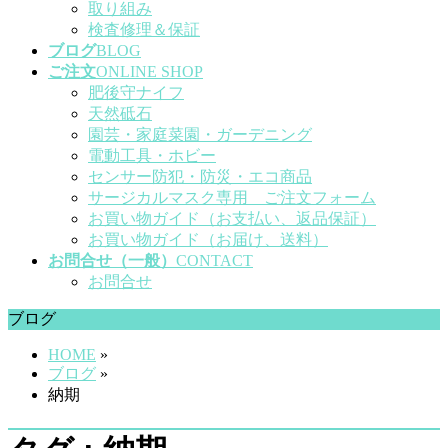
取り組み
検査修理＆保証
ブログ
BLOG
ご注文
ONLINE SHOP
肥後守ナイフ
天然砥石
園芸・家庭菜園・ガーデニング
電動工具・ホビー
センサー防犯・防災・エコ商品
サージカルマスク専用 ご注文フォーム
お買い物ガイド（お支払い、返品保証）
お買い物ガイド（お届け、送料）
お問合せ（一般）
CONTACT
お問合せ
ブログ
HOME
»
ブログ
»
納期