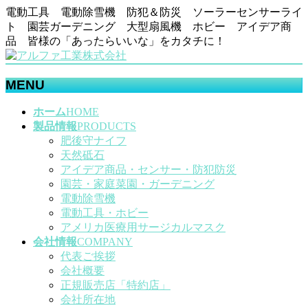
電動工具 電動除雪機 防犯＆防災 ソーラーセンサーライ
ト 園芸ガーデニング 大型扇風機 ホビー アイデア商
品 皆様の「あったらいいな」をカタチに！
MENU
メ
ホーム
HOME
ニ
製品情報
PRODUCTS
ュ
肥後守ナイフ
ー
天然砥石
を
アイデア商品・センサー・防犯防災
飛
園芸・家庭菜園・ガーデニング
ば
電動除雪機
す
電動工具・ホビー
アメリカ医療用サージカルマスク
会社情報
COMPANY
代表ご挨拶
会社概要
正規販売店「特約店」
会社所在地