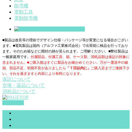
除雪機
電動工具
電動除雪機
■製品は改良等の理由でデザイン仕様・パッケージ等が変更になる場合がござい
ます。■電気製品は国内（アルファ工業株式会社）で出荷前に検品を行っており
ます。そのため箱などに開封の跡が見られます。ご理解ください。■
弊社製品は
一般家庭用です。
付属部品、付属工具、箱、ケース類、消耗品類は保証の対象に
含まれません。■ご購入後はすぐに製品をお確かめください。万が一運送中の破
損、部品不足、初期不良がありましたら
「７日以内に」
ご購入店までご連絡下さ
い。それを過ぎますと内容により有料になります。
保証について
交換・返品について
消耗品について
PAGETOP
サイトマップ
お問合せ（一般）
特定商取引法に基づく表記