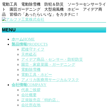
電動工具 電動除雪機 防犯＆防災 ソーラーセンサーライ
ト 園芸ガーデニング 大型扇風機 ホビー アイデア商
品 皆様の「あったらいいな」をカタチに！
MENU
メ
ホーム
HOME
ニ
製品情報
PRODUCTS
ュ
肥後守ナイフ
ー
天然砥石
を
アイデア商品・センサー・防犯防災
飛
園芸・家庭菜園・ガーデニング
ば
電動除雪機
す
電動工具・ホビー
アメリカ医療用サージカルマスク
会社情報
COMPANY
代表ご挨拶
会社概要
正規販売店「特約店」
会社所在地