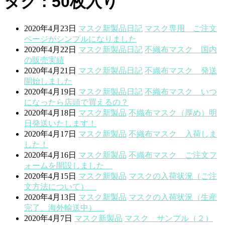
タグ : 50枚入り
2020年4月23日
マスク
新製品
日記
マスク専用 ご注文
ページがシンプルになりました
2020年4月22日
マスク
新製品
日記
不織布マスク 国内
の販売実績
2020年4月21日
マスク
新製品
日記
不織布マスク 発送
開始しました
2020年4月19日
マスク
新製品
日記
不織布マスク いつ
になったら店頭で買えるの？
2020年4月18日
マスク
新製品
不織布マスク（厚め）明
日発送いたします！
2020年4月17日
マスク
新製品
不織布マスク 入荷しま
した！
2020年4月16日
マスク
新製品
不織布マスク ご注文フ
ォームを開設しました
2020年4月15日
マスク
新製品
マスクの入荷状況（ご注
文方法について）
2020年4月13日
マスク
新製品
マスクの入荷状況（生産
完了、海外輸送中）
2020年4月7日
マスク
新製品
マスク サンプル（２）