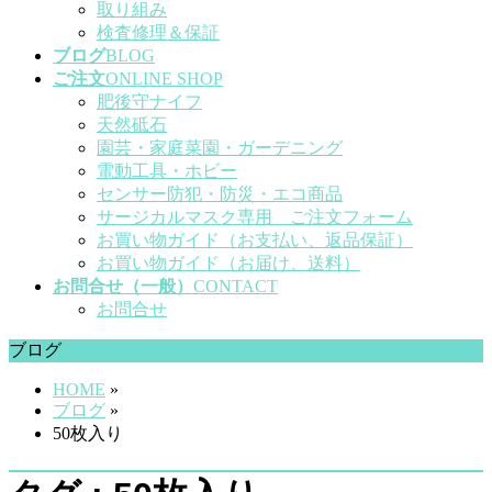
取り組み
検査修理＆保証
ブログ
BLOG
ご注文
ONLINE SHOP
肥後守ナイフ
天然砥石
園芸・家庭菜園・ガーデニング
電動工具・ホビー
センサー防犯・防災・エコ商品
サージカルマスク専用 ご注文フォーム
お買い物ガイド（お支払い、返品保証）
お買い物ガイド（お届け、送料）
お問合せ（一般）
CONTACT
お問合せ
ブログ
HOME
»
ブログ
»
50枚入り